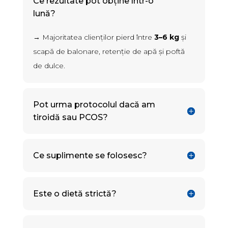
Ce rezultate pot obține într-o
lună?
→ Majoritatea clienților pierd între
3–6 kg
și
scapă de balonare, retenție de apă și poftă
de dulce.
Pot urma protocolul dacă am
tiroidă sau PCOS?
Ce suplimente se folosesc?
Este o dietă strictă?