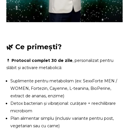
🌿 Ce primești?
💊
Protocol complet 30 de zile
,
personalizat pentru
slăbit și activare metabolică:
Suplimente pentru metabolism (ex: SexxForte MEN /
WOMEN, Fortezin, Cayenne, L-teanina, BioPerine,
extract de ananas, enzime)
Detox bacterian și vibrațional: curățare + reechilibrare
microbiom
Plan alimentar simplu (inclusiv variante pentru post,
vegetarian sau cu carne)