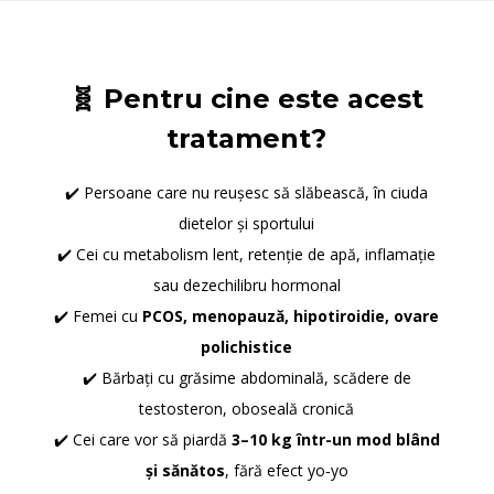
🧬 Pentru cine este acest
tratament?
✔️ Persoane care nu reușesc să slăbească, în ciuda
dietelor și sportului
✔️ Cei cu metabolism lent, retenție de apă, inflamație
sau dezechilibru hormonal
✔️ Femei cu
PCOS, menopauză, hipotiroidie, ovare
polichistice
✔️ Bărbați cu grăsime abdominală, scădere de
testosteron, oboseală cronică
✔️ Cei care vor să piardă
3–10 kg într-un mod blând
și sănătos
, fără efect yo‑yo